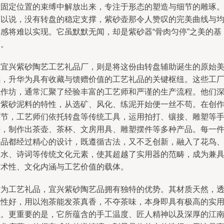
从固定位置的束缚中解放出来，专注于形态的塑造与细节的雕琢
可以说，没有转盘的稳定支撑，紫砂壶那令人赞叹的完美曲线与
衡感将难以实现。它虽默默无闻，却是紫砂器“骨肉匀停”之美的基
石。
而宜兴紫砂陶艺工艺礼品厂，则是将这份由转盘辅助诞生的原始
感，升华为具有收藏与馈赠价值的工艺礼品的关键枢纽。这些工
或作坊，通常汇聚了经验丰富的工艺师和严谨的生产流程。他们
谙紫砂泥料的特性，从选矿、风化、练泥开始便一丝不苟。在创
环节，工艺师们依托转盘等传统工具，运用拍打、镶接、雕塑等
法，制作出茶壶、茶杯、文房用具、雕塑摆件等多种产品。每一
作品都经过精心的设计，既遵循古法，又不乏创新，融入了花鸟
山水、诗词等传统文化元素，使其超越了实用器的范畴，成为兼
艺术性、文化内涵与工艺价值的载体。
作为工艺礼品，宜兴紫砂陶艺品拥有独特的优势。其材质天然，
气性好，用以泡茶能发茶真香，不夺茶味，本身即具有极高的实
性。更重要的是，它所蕴含的手工温度、匠人精神以及深厚的江