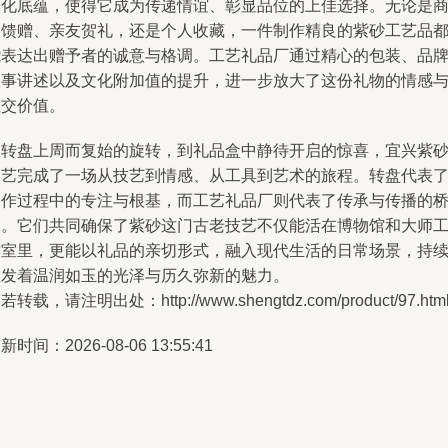
文化底蕴，使得它成为传递情谊、彰显品位的上佳选择。无论是
务馈赠、亲友贺礼，还是个人收藏，一件制作精良的紫砂工艺品
能表达出赠予者的诚意与格调。工艺礼品厂通过精心的包装、品
故事讲述以及文化附加值的提升，进一步放大了这份礼物的情感
社交价值。
从转盘上周而复始的旋转，到礼品盒中静待开启的惊喜，宜兴紫
陶艺完成了一场从技艺到情感、从工具到艺术的旅程。转盘代表
制作过程中的专注与根基，而工艺礼品厂则代表了传承与传播的
梁。它们共同确保了紫砂这门古老技艺不仅能活在博物馆和大师
作室里，更能以礼品的亲切形式，融入现代生活的日常场景，持
散发着温润如玉的光泽与历久弥新的魅力。
若转载，请注明出处：http://www.shengtdz.com/product/97.htm
新时间：2026-08-06 13:55:41