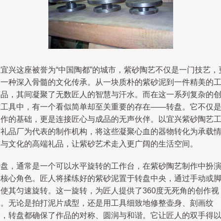
在宜兴这座被誉为“中国陶都”的城市，紫砂陶艺不仅是一门技艺，
是一种深入骨髓的文化传承。从一块质朴的紫砂泥到一件精美的
艺品，其间凝聚了无数匠人的智慧与汗水。而在这一系列复杂的
作工具中，有一个看似简单却至关重要的存在——转盘。它不仅
制作的基础，更是连接匠心与成品的无声伙伴。以宜兴紫砂陶艺
艺礼品厂为代表的制作机构，将这些凝聚心血的器物转化为承载
谊与文化的高端礼品，让紫砂艺术走入更广阔的生活空间。
转盘，通常是一个可以水平旋转的工作台，在紫砂陶艺制作中扮
着核心角色。匠人将揉练好的紫砂泥置于转盘中央，通过手动或
动使其匀速旋转。这一旋转，为匠人提供了360度无死角的创作视
角。无论是拍打泥片成型，还是用工具细致地修整壶身、刻画纹
路，转盘都确保了作品的对称、圆润与和谐。它让匠人的双手得